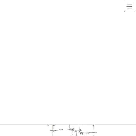
NEWS
HOME
NEWS
笠間市桂町 佐白の杜新規分譲地売り出し中(４区画)
678380DF-B9BD-4F5B-A48F-1C22EA1F3C0D
2023.05.01
/ 最終更新日時 :
2023.05.01
nikkenso
678380DF-B9BD-4F5B-A48F-
1C22EA1F3C0D