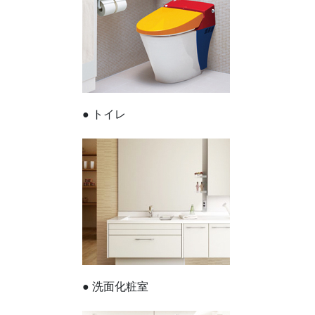
● トイレ
● 洗面化粧室